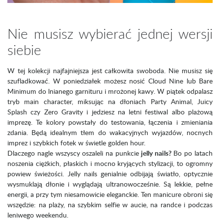
Nie musisz wybierać jednej wersji
siebie
W tej kolekcji najfajniejsza jest całkowita swoboda. Nie musisz się
szufladkować. W poniedziałek możesz nosić Cloud Nine lub Bare
Minimum do lnianego garnituru i mrożonej kawy. W piątek odpalasz
tryb main character, miksując na dłoniach Party Animal, Juicy
Splash czy Zero Gravity i jedziesz na letni festiwal albo plażową
imprezę. Te kolory powstały do testowania, łączenia i zmieniania
zdania. Będą idealnym tłem do wakacyjnych wyjazdów, nocnych
imprez i szybkich fotek w świetle golden hour.
Dlaczego nagle wszyscy oszaleli na punkcie
jelly nails?
Bo po latach
noszenia ciężkich, płaskich i mocno kryjących stylizacji, to ogromny
powiew świeżości. Jelly nails genialnie odbijają światło, optycznie
wysmuklają dłonie i wyglądają ultranowocześnie. Są lekkie, pełne
energii, a przy tym niesamowicie eleganckie. Ten manicure obroni się
wszędzie: na plaży, na szybkim selfie w aucie, na randce i podczas
leniwego weekendu.