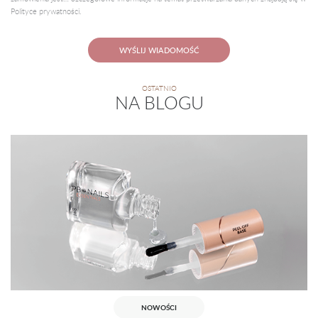
Polityce prywatności.
WYŚLIJ WIADOMOŚĆ
OSTATNIO
NA BLOGU
NOWOŚCI