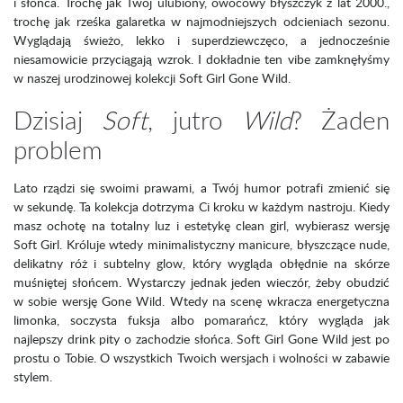
i słońca. Trochę jak Twój ulubiony, owocowy błyszczyk z lat 2000.,
trochę jak rześka galaretka w najmodniejszych odcieniach sezonu.
Wyglądają świeżo, lekko i superdziewczęco, a jednocześnie
niesamowicie przyciągają wzrok. I dokładnie ten vibe zamknęłyśmy
w naszej urodzinowej kolekcji Soft Girl Gone Wild.
Dzisiaj
Soft
, jutro
Wild
? Żaden
problem
Lato rządzi się swoimi prawami, a Twój humor potrafi zmienić się
w sekundę. Ta kolekcja dotrzyma Ci kroku w każdym nastroju. Kiedy
masz ochotę na totalny luz i estetykę clean girl, wybierasz wersję
Soft Girl. Króluje wtedy minimalistyczny manicure, błyszczące nude,
delikatny róż i subtelny glow, który wygląda obłędnie na skórze
muśniętej słońcem. Wystarczy jednak jeden wieczór, żeby obudzić
w sobie wersję Gone Wild. Wtedy na scenę wkracza energetyczna
limonka, soczysta fuksja albo pomarańcz, który wygląda jak
najlepszy drink pity o zachodzie słońca. Soft Girl Gone Wild jest po
prostu o Tobie. O wszystkich Twoich wersjach i wolności w zabawie
stylem.