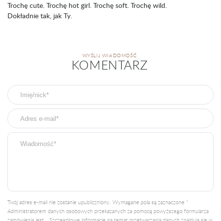
Trochę cute. Trochę hot girl. Trochę soft. Trochę wild.
Dokładnie tak, jak Ty.
WYŚLIJ WIADOMOŚĆ
KOMENTARZ
Twój adres e-mail nie zostanie upubliczniony. Wymagane pola są zaznaczone *
Administratorem danych osobowych przekazanych za pomocą powyższego formularza
zamówienia jest… Szczegółowe informacje na temat przetwarzania danych znajdują się w