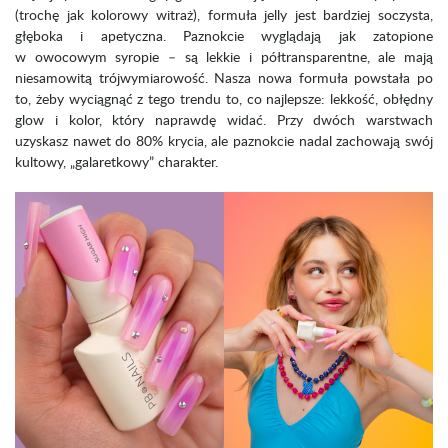
(trochę jak kolorowy witraż), formuła jelly jest bardziej soczysta,
głęboka i apetyczna. Paznokcie wyglądają jak zatopione
w owocowym syropie – są lekkie i półtransparentne, ale mają
niesamowitą trójwymiarowość. Nasza nowa formuła powstała po
to, żeby wyciągnąć z tego trendu to, co najlepsze: lekkość, obłędny
glow i kolor, który naprawdę widać. Przy dwóch warstwach
uzyskasz nawet do 80% krycia, ale paznokcie nadal zachowają swój
kultowy, „galaretkowy” charakter.