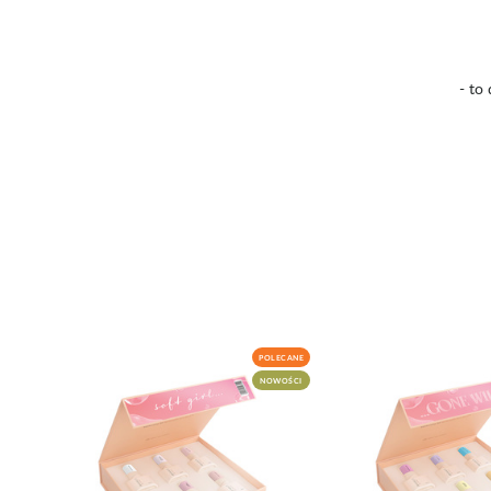
- to
POLECANE
NOWOŚCI