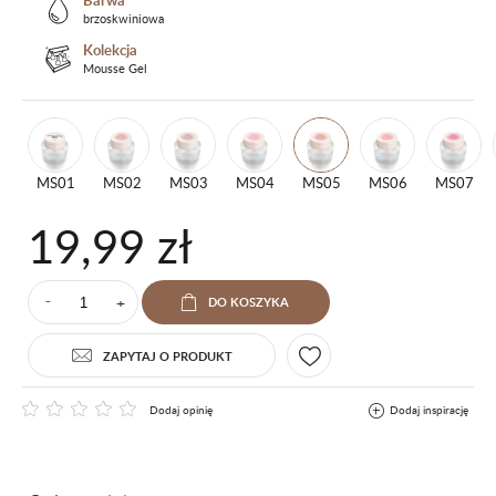
Barwa
brzoskwiniowa
Kolekcja
Mousse Gel
MS01
MS02
MS03
MS04
MS05
MS06
MS07
19,99 zł
+
DO KOSZYKA
⁻
ZAPYTAJ O PRODUKT
Dodaj opinię
Dodaj inspirację