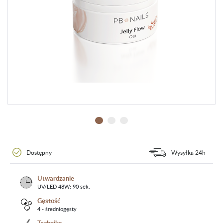
Dostępny
Wysyłka 24h
Utwardzanie
UV/LED 48W: 90 sek.
Gęstość
4 - średniogęsty