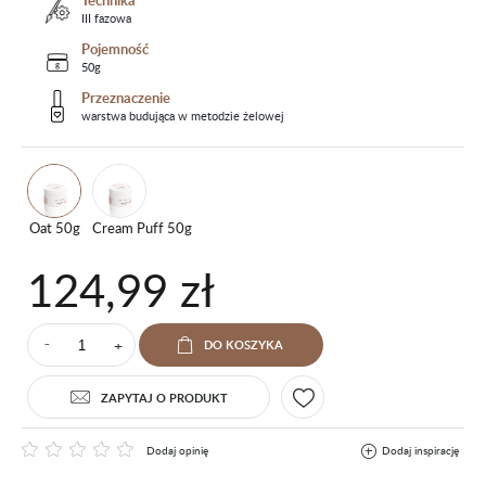
Technika
III fazowa
Pojemność
50g
Przeznaczenie
warstwa budująca w metodzie żelowej
Oat 50g
Cream Puff 50g
124,99 zł
+
DO KOSZYKA
⁻
ZAPYTAJ O PRODUKT
Dodaj opinię
Dodaj inspirację