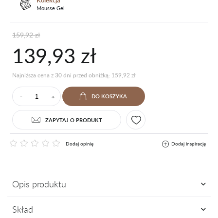
Kolekcja
Mousse Gel
159,92 zł
139,93 zł
Najniższa cena z 30 dni przed obniżką: 159,92 zł
+
DO KOSZYKA
⁻
ZAPYTAJ O PRODUKT
Dodaj opinię
Dodaj inspirację
Opis produktu
Znasz je, kochasz i nie wyobrażasz sobie bez nich codziennej pracy.
Skład
Teraz czas na letni upgrade! Przedstawiamy neonowe Mousse Gel,