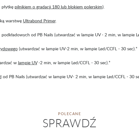
ć płytkę
pilnikiem o gradacji 180 lub blokiem polerskim
).
enką warstwę
Ultrabond Primer
.
 podkładowych od PB Nails (utwardzać w lampie UV - 2 min, w lampie Le
brydowego
(utwardzać w lampie UV-2 min, w lampie Led/CCFL - 30 sec).*
wardzać w
lampie UV
-2 min, w lampie Led/CCFL - 30 sec).*
d
od PB Nails (utwardzać w lampie UV- 2 min, w lampie Led/CCFL - 30 se
POLECANE
SPRAWDŹ