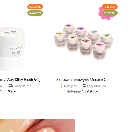
POLECANE
POLECANE
NOWOŚCI
NOWOŚCI
Easy Way Silky Blush 50g
Zestaw neonowych Mousse Gel
ny
Wysyłka 24h
Dostępny
Wysyłka 24h
124,99 zł
139,93 zł
159,92 zł