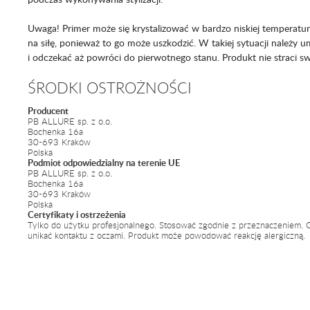
Uwaga! Primer może się krystalizować w bardzo niskiej temperatu
na siłę, ponieważ to go może uszkodzić. W takiej sytuacji należy 
i odczekać aż powróci do pierwotnego stanu. Produkt nie straci sw
ŚRODKI OSTROŻNOŚCI
Producent
PB ALLURE sp. z o.o.
Bochenka 16a
30-693 Kraków
Polska
Podmiot odpowiedzialny na terenie UE
PB ALLURE sp. z o.o.
Bochenka 16a
30-693 Kraków
Polska
Certyfikaty i ostrzeżenia
Tylko do użytku profesjonalnego. Stosować zgodnie z przeznaczeniem. C
unikać kontaktu z oczami. Produkt może powodować reakcję alergiczną.