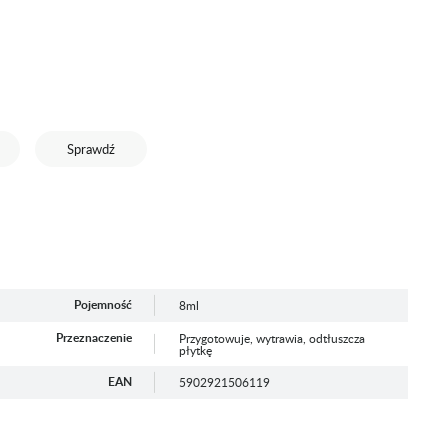
Sprawdź
Pojemność
8ml
Przeznaczenie
Przygotowuje, wytrawia, odtłuszcza
płytkę
EAN
5902921506119