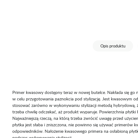
Opis produktu
Primer kwasowy dostępny teraz w nowej butelce. Nakłada się go na
w celu przygotowania paznokcia pod stylizację. Jest kwasowym 
stosować zarówno w wykonywaniu stylizacji metodą hybrydową, żel
trzeba chwilę odczekać, aż produkt wyparuje. Powierzchnia płytki
Najważniejszą rzeczą, na którą trzeba zwrócić uwagę przed użyciem 
płytka jest słaba i zniszczona, nie powinno się używać primerów
odpowiedników. Nałożenie kwasowego primera na osłabioną płyt
podczas wykonywania stylizacji.