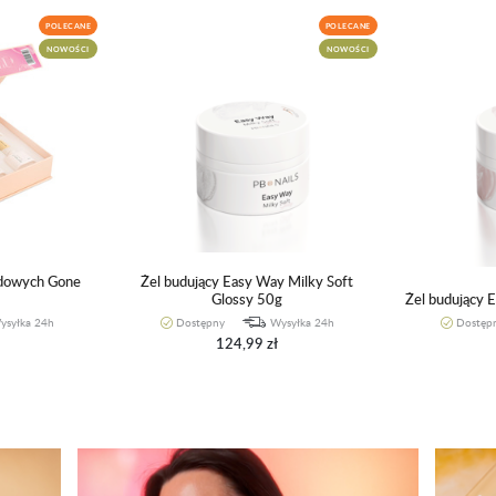
POLECANE
POLECANE
NOWOŚCI
NOWOŚCI
ydowych Gone
Żel budujący Easy Way Milky Soft
Glossy 50g
Żel budujący 
ysyłka 24h
Dostępny
Wysyłka 24h
Dostęp
124,99 zł