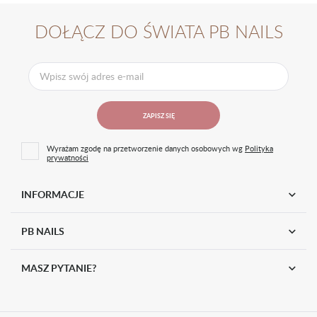
- 30 sec)*
z przeznaczeniem. Chronić przed dziećmi. Nie wdychać, nie
połykać, unikać kontaktu z oczami. Produkt może
DOŁĄCZ DO ŚWIATA PB NAILS
powodować reakcję alergiczną.
Pojemność
8ml
Kolekcja
All I Want
ZAPISZ SIĘ
Przeznaczenie
Do manicure hybrydowego
EAN
Wyrażam zgodę na przetworzenie danych osobowych wg
Polityka
5902921506133
prywatności
INFORMACJE
PB NAILS
MASZ PYTANIE?