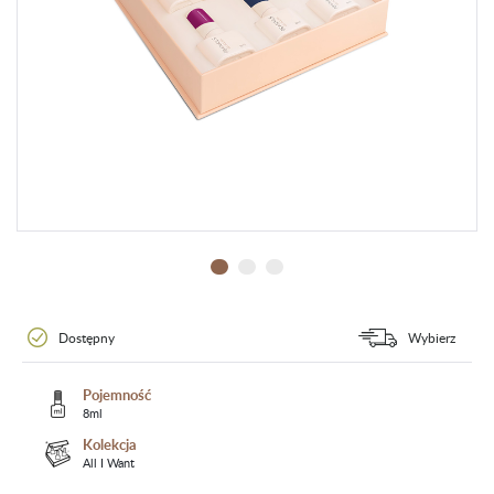
Dostępny
Wybierz
Pojemność
8ml
Kolekcja
All I Want