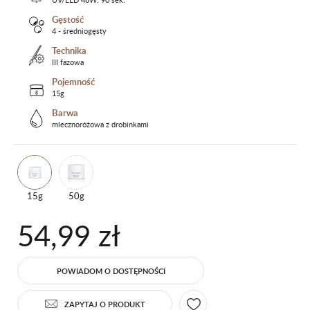
Gęstość
4 - średniogęsty
Technika
III fazowa
Pojemność
15g
Barwa
mlecznoróżowa z drobinkami
15g
50g
54,99 zł
POWIADOM O DOSTĘPNOŚCI
ZAPYTAJ O PRODUKT