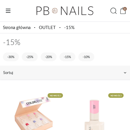
0
Strona główna
OUTLET
-15%
-15%
-30%
-25%
-20%
-15%
-10%
Sortuj
NOWOŚCI
NOWOŚCI