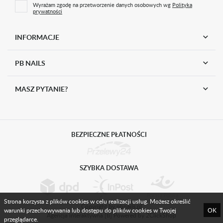
Wyrażam zgodę na przetworzenie danych osobowych wg
Polityka
prywatności
INFORMACJE
PB NAILS
MASZ PYTANIE?
BEZPIECZNE PŁATNOŚCI
SZYBKA DOSTAWA
Strona korzysta z plików cookies w celu realizacji usług. Możesz określić
Copyright by pbnails.pl
warunki przechowywania lub dostępu do plików cookies w Twojej
OK
Agencja interaktywna
[ti]
Powered by
2ClickShop
przeglądarce.