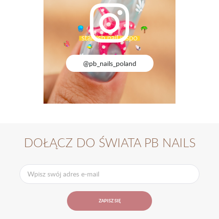
@pb_nails_poland
DOŁĄCZ DO ŚWIATA PB NAILS
ZAPISZ SIĘ