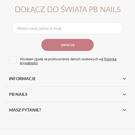
30-693 Kraków
DOŁĄCZ DO ŚWIATA PB NAILS
Polska
Certyfikaty i ostrzeżenia
Tylko do użytku profesjonalnego. Stosować zgodnie
z przeznaczeniem. Chronić przed dziećmi. Nie wdychać, nie
połykać, unikać kontaktu z oczami. Produkt może
powodować reakcję alergiczną.
ZAPISZ SIĘ
Krycie
100%
Wyrażam zgodę na przetworzenie danych osobowych wg
Polityka
prywatności
Utwardzanie
UV/LED 48W: 30 sek.
Pojemność
8ml
INFORMACJE
Przeznaczenie
lakier hybrydowy
EAN
PB NAILS
5902921527626
MASZ PYTANIE?