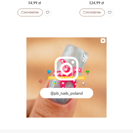
54,99 zł
124,99 zł
DO KOSZYKA
DO KOSZYKA
@pb_nails_poland