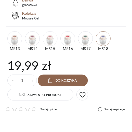
Barwa
granatowa
Kolekcja
Mousse Gel
MS13
MS14
MS15
MS16
MS17
MS18
19,99 zł
+
DO KOSZYKA
⁻
ZAPYTAJ O PRODUKT
Dodaj opinię
Dodaj inspirację