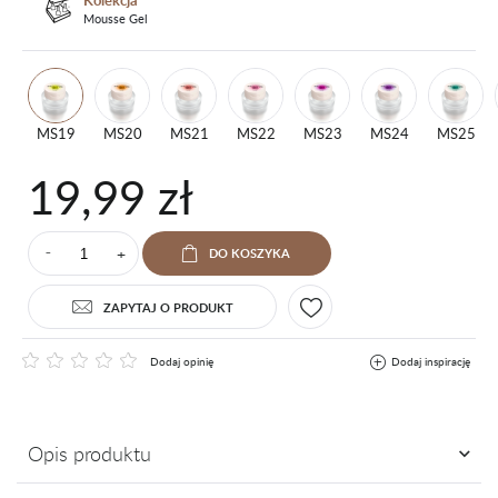
Kolekcja
Mousse Gel
MS19
MS20
MS21
MS22
MS23
MS24
MS25
19,99 zł
+
DO KOSZYKA
⁻
ZAPYTAJ O PRODUKT
Dodaj opinię
Dodaj inspirację
Opis produktu
Znasz je, kochasz i nie wyobrażasz sobie bez nich codziennej pracy.