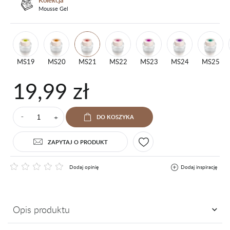
Kolekcja
Mousse Gel
MS19
MS20
MS21
MS22
MS23
MS24
MS25
19,99 zł
+
DO KOSZYKA
⁻
ZAPYTAJ O PRODUKT
Dodaj opinię
Dodaj inspirację
Opis produktu
Znasz je, kochasz i nie wyobrażasz sobie bez nich codziennej pracy.