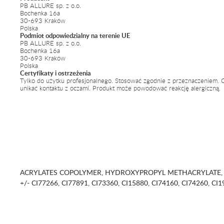
PB ALLURE sp. z o.o.
Bochenka 16a
30-693 Kraków
Polska
Podmiot odpowiedzialny na terenie UE
PB ALLURE sp. z o.o.
Bochenka 16a
30-693 Kraków
Polska
Certyfikaty i ostrzeżenia
Tylko do użytku profesjonalnego. Stosować zgodnie z przeznaczeniem. C
unikać kontaktu z oczami. Produkt może powodować reakcję alergiczną.
ACRYLATES COPOLYMER, HYDROXYPROPYL METHACRYLATE, 
+/- CI77266, CI77891, CI73360, CI15880, CI74160, CI74260, CI