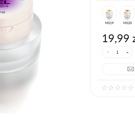
MS19
MS20
19,99 
+
⁻