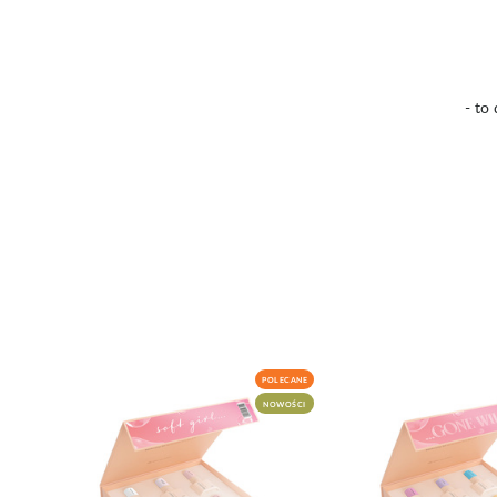
- to
POLECANE
NOWOŚCI