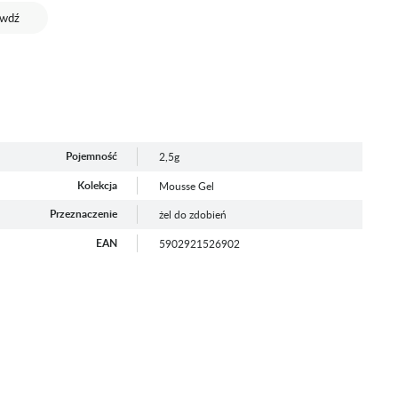
awdź
Pojemność
2,5g
Kolekcja
Mousse Gel
Przeznaczenie
żel do zdobień
EAN
5902921526902