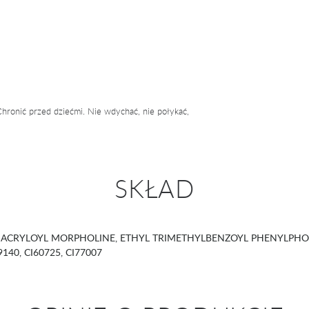
hronić przed dziećmi. Nie wdychać, nie połykać,
SKŁAD
ACRYLOYL MORPHOLINE, ETHYL TRIMETHYLBENZOYL PHENYLPHOS
19140, CI60725, CI77007