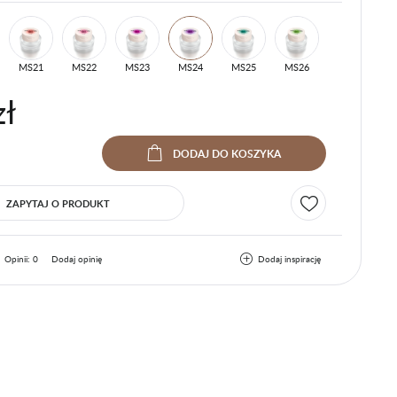
MS21
MS22
MS23
MS24
MS25
MS26
zł
DODAJ
DO KOSZYKA
ZAPYTAJ O PRODUKT
Opinii: 0
Dodaj opinię
Dodaj inspirację