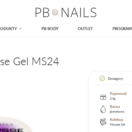
RODUKTY
PB BODY
OUTLET
PROGRAM
sse Gel MS24
Dostępny
Pojemność
2,5g
Barwa
granatowa
Kolekcja
Mousse Gel