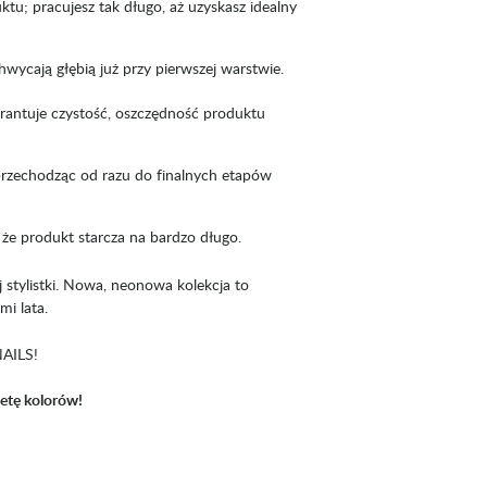
tu; pracujesz tak długo, aż uzyskasz idealny
ycają głębią już przy pierwszej warstwie.
rantuje czystość, oszczędność produktu
 przechodząc od razu do finalnych etapów
że produkt starcza na bardzo długo.
 stylistki. Nowa, neonowa kolekcja to
mi lata.
NAILS!
etę kolorów!