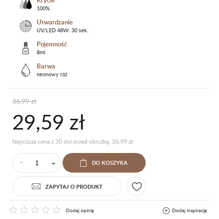
Krycie
100%
Utwardzanie
UV/LED 48W: 30 sek.
Pojemność
8ml
Barwa
neonowy róż
36,99 zł
29,59 zł
Najniższa cena z 30 dni przed obniżką: 36,99 zł
+
DO KOSZYKA
⁻
ZAPYTAJ O PRODUKT
Dodaj opinię
Dodaj inspirację