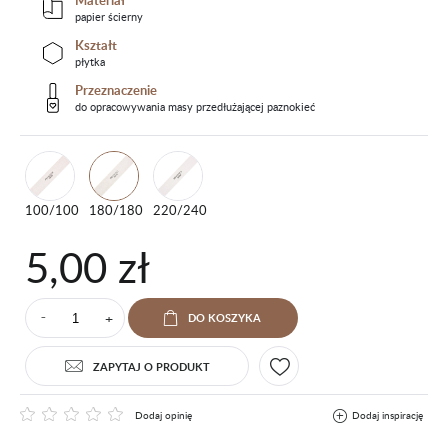
Materiał
papier ścierny
Kształt
płytka
Przeznaczenie
do opracowywania masy przedłużającej paznokieć
100/100
180/180
220/240
5,00 zł
+
DO KOSZYKA
⁻
ZAPYTAJ O PRODUKT
Dodaj opinię
Dodaj inspirację