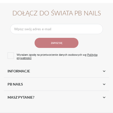
Materiał
papier ścierny / twarda gąbka
DOŁĄCZ DO ŚWIATA PB NAILS
Kształt
banan
Przeznaczenie
do opracowania masy
EAN
5902921518105
ZAPISZ SIĘ
Wyrażam zgodę na przetworzenie danych osobowych wg
Polityka
prywatności
INFORMACJE
PB NAILS
MASZ PYTANIE?