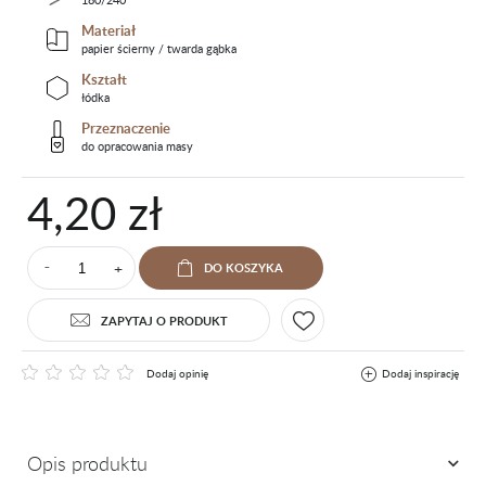
Materiał
papier ścierny / twarda gąbka
Kształt
łódka
Przeznaczenie
do opracowania masy
4,20 zł
+
DO KOSZYKA
⁻
ZAPYTAJ O PRODUKT
Dodaj opinię
Dodaj inspirację
Opis produktu