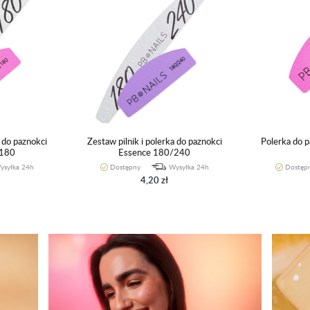
a do paznokci
Zestaw pilnik i polerka do paznokci
Polerka do 
/180
Essence 180/240
ysyłka 24h
Dostępny
Wysyłka 24h
Dostęp
4,20 zł