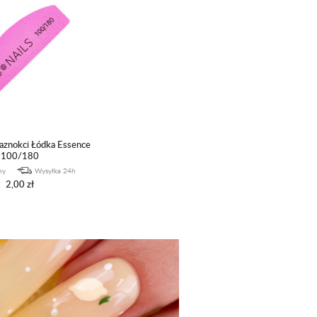
paznokci Łódka Essence
100/180
ny
Wysyłka 24h
2,00 zł