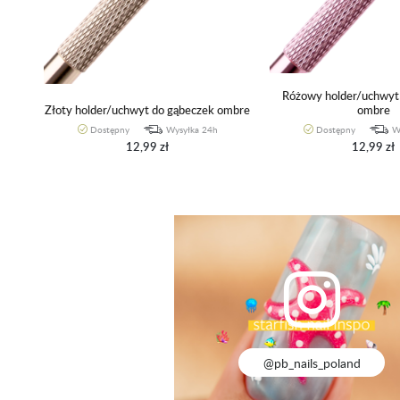
Różowy holder/uchwyt
Złoty holder/uchwyt do gąbeczek ombre
ombre
Dostępny
Wysyłka 24h
Dostępny
W
12,99 zł
12,99 zł
@pb_nails_poland