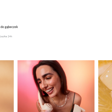
 do gąbeczek
ysyłka 24h