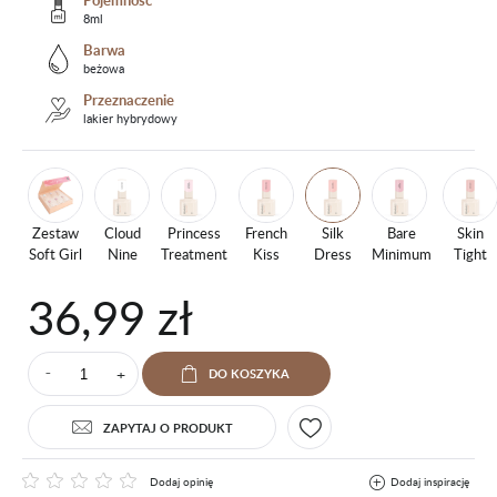
Pojemność
8ml
Barwa
beżowa
Przeznaczenie
lakier hybrydowy
Zestaw
Cloud
Princess
French
Silk
Bare
Skin
Soft Girl
Nine
Treatment
Kiss
Dress
Minimum
Tight
36,99 zł
+
DO KOSZYKA
⁻
ZAPYTAJ O PRODUKT
Dodaj opinię
Dodaj inspirację