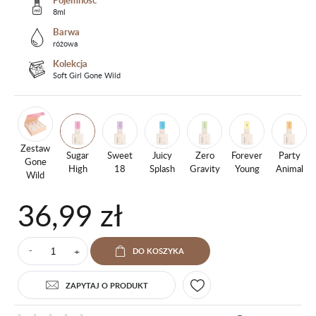
Pojemność
8ml
Barwa
różowa
Kolekcja
Soft Girl Gone Wild
Zestaw
Sugar
Sweet
Juicy
Zero
Forever
Party
Gone
High
18
Splash
Gravity
Young
Animal
Wild
36,99 zł
+
DO KOSZYKA
⁻
ZAPYTAJ O PRODUKT