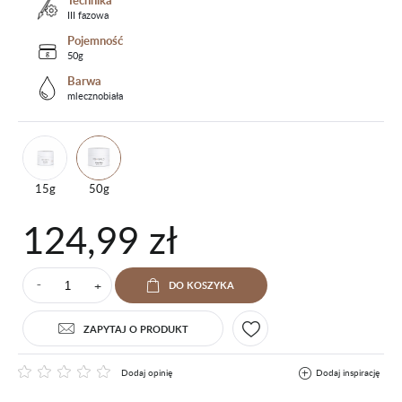
Technika
III fazowa
Pojemność
50g
Barwa
mlecznobiała
15g
50g
124,99 zł
+
DO KOSZYKA
⁻
ZAPYTAJ O PRODUKT
Dodaj opinię
Dodaj inspirację