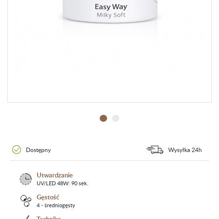
Dostępny
Wysyłka 24h
Utwardzanie
UV/LED 48W: 90 sek.
Gęstość
4 - średniogęsty