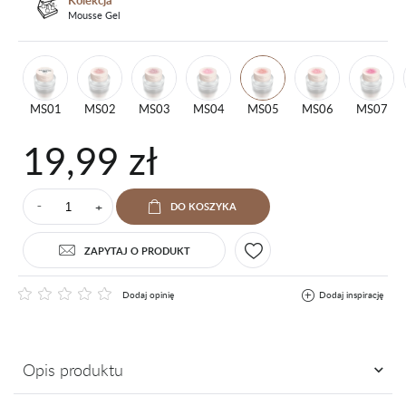
Kolekcja
Mousse Gel
MS01
MS02
MS03
MS04
MS05
MS06
MS07
19,99 zł
+
DO KOSZYKA
⁻
ZAPYTAJ O PRODUKT
Dodaj opinię
Dodaj inspirację
Opis produktu
Mousse Gel 3w1 to innowacyjny żel do zdobień o lekkiej, piankowej