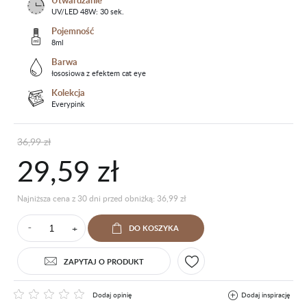
Utwardzanie
UV/LED 48W: 30 sek.
Pojemność
8ml
Barwa
łososiowa z efektem cat eye
Kolekcja
Everypink
36,99 zł
29,59 zł
Najniższa cena z 30 dni przed obniżką: 36,99 zł
+
DO KOSZYKA
⁻
ZAPYTAJ O PRODUKT
Dodaj opinię
Dodaj inspirację