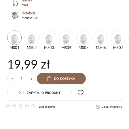
Barwa
biała
Kolekcja
Mousse Gel
MS01
MS02
MS03
MS04
MS05
MS06
MS07
19,99 zł
+
DO KOSZYKA
⁻
ZAPYTAJ O PRODUKT
Dodaj opinię
Dodaj inspirację