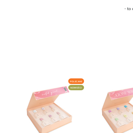
- to
POLECANE
NOWOŚCI