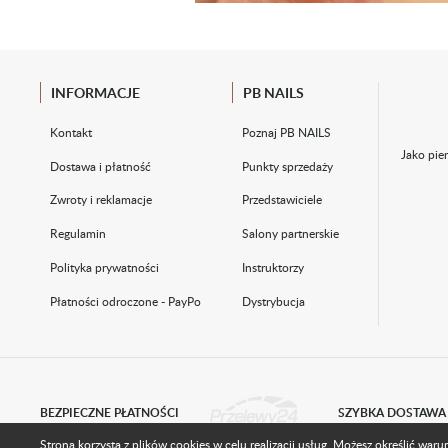
INFORMACJE
PB NAILS
Kontakt
Poznaj PB NAILS
Jako pie
Dostawa i płatność
Punkty sprzedaży
Zwroty i reklamacje
Przedstawiciele
Regulamin
Salony partnerskie
Polityka prywatności
Instruktorzy
Płatności odroczone - PayPo
Dystrybucja
BEZPIECZNE PŁATNOŚCI
SZYBKA DOSTAWA
Strona korzysta z plików cookies w celu realizacji usług. Możesz określić wa