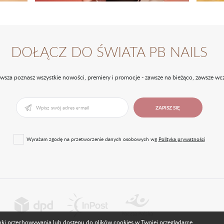
DOŁĄCZ DO ŚWIATA PB NAILS
rwsza poznasz wszystkie nowości, premiery i promocje - zawsze na bieżąco, zawsze wcz
ZAPISZ SIĘ
Wyrażam zgodę na przetworzenie danych osobowych wg
Polityka prywatności
runki przechowywania lub dostępu do plików cookies w Twojej przeglądarce.