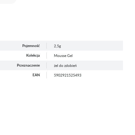
Pojemność
2,5g
Kolekcja
Mousse Gel
Przeznaczenie
żel do zdobień
EAN
5902921525493