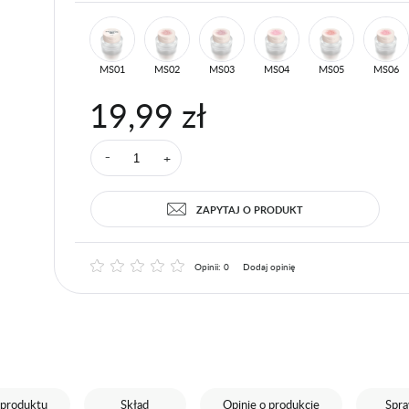
MS01
MS02
MS03
MS04
MS05
MS06
19,99 zł
+
⁻
ZAPYTAJ O PRODUKT
Opinii: 0
Dodaj opinię
 produktu
Skład
Opinie o produkcie
Spr