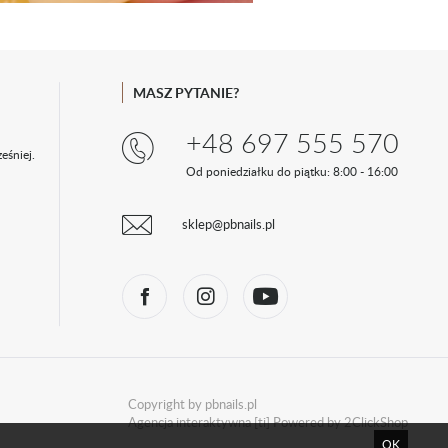
MASZ PYTANIE?
+48 697 555 570
eśniej.
Od poniedziałku do piątku: 8:00 - 16:00
sklep@pbnails.pl
Copyright by pbnails.pl
Agencja interaktywna
[ti]
Powered by
2ClickShop
OK