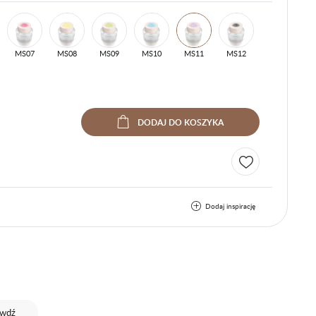
MS07
MS08
MS09
MS10
MS11
MS12
DODAJ
DO KOSZYKA
Dodaj inspirację
awdź