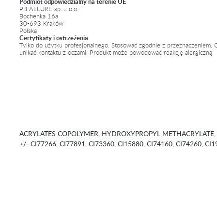
Podmiot odpowiedzialny na terenie UE
PB ALLURE sp. z o.o.
Bochenka 16a
30-693 Kraków
Polska
Certyfikaty i ostrzeżenia
Tylko do użytku profesjonalnego. Stosować zgodnie z przeznaczeniem. C
unikać kontaktu z oczami. Produkt może powodować reakcję alergiczną.
ACRYLATES COPOLYMER, HYDROXYPROPYL METHACRYLATE, 
+/- CI77266, CI77891, CI73360, CI15880, CI74160, CI74260, CI