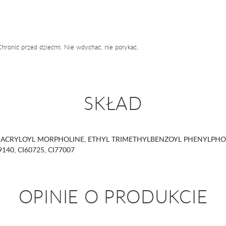
hronić przed dziećmi. Nie wdychać, nie połykać,
SKŁAD
ACRYLOYL MORPHOLINE, ETHYL TRIMETHYLBENZOYL PHENYLPHOS
19140, CI60725, CI77007
OPINIE O PRODUKCIE