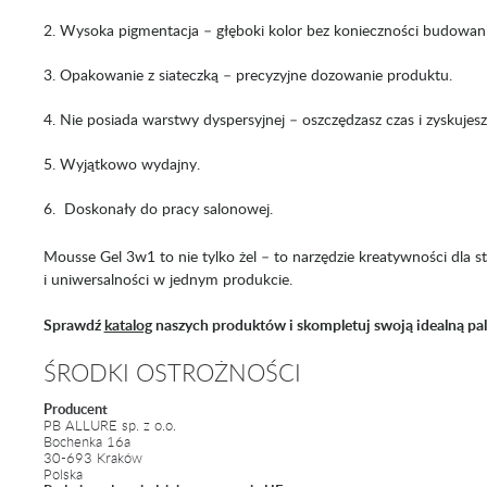
Wysoka pigmentacja – głęboki kolor bez konieczności budowani
Opakowanie z siateczką – precyzyjne dozowanie produktu.
Nie posiada warstwy dyspersyjnej – oszczędzasz czas i zyskujesz 
Wyjątkowo wydajny.
Doskonały do pracy salonowej.
Mousse Gel 3w1 to nie tylko żel – to narzędzie kreatywności dla styl
i uniwersalności w jednym produkcie.
Sprawdź
katalog
naszych produktów i skompletuj swoją idealną pal
ŚRODKI OSTROŻNOŚCI
Producent
PB ALLURE sp. z o.o.
Bochenka 16a
30-693 Kraków
Polska