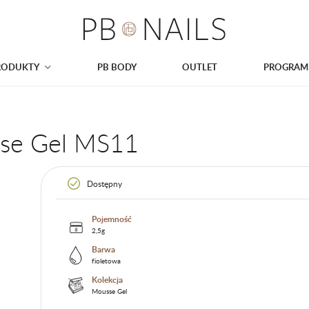
RODUKTY
PB BODY
OUTLET
PROGRAM
sse Gel MS11
Dostępny
Pojemność
2,5g
Barwa
fioletowa
Kolekcja
Mousse Gel