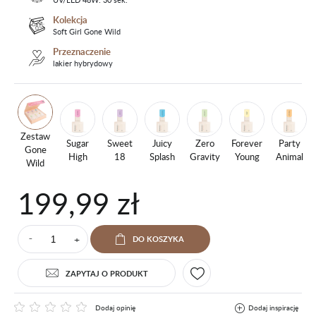
Kolekcja
Soft Girl Gone Wild
Przeznaczenie
lakier hybrydowy
Zestaw
Sugar
Sweet
Juicy
Zero
Forever
Party
Gone
High
18
Splash
Gravity
Young
Animal
Wild
199,99 zł
+
DO KOSZYKA
⁻
ZAPYTAJ O PRODUKT
Dodaj opinię
Dodaj inspirację