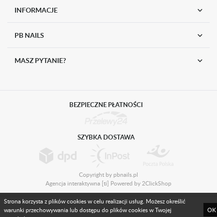
INFORMACJE
Krycie
ok. 90%
Utwardzanie
UV/LED 48W: 30 sek.
PB NAILS
Pojemność
8ml
Przeznaczenie
lakier hybrydowy
MASZ PYTANIE?
Kolekcja
Soft Girl Gone Wild
EAN
5902921527466
BEZPIECZNE PŁATNOŚCI
SZYBKA DOSTAWA
Copyright by pbnails.pl
Agencja interaktywna
[ti]
Powered by
2ClickShop
Strona korzysta z plików cookies w celu realizacji usług. Możesz określić
warunki przechowywania lub dostępu do plików cookies w Twojej
OK