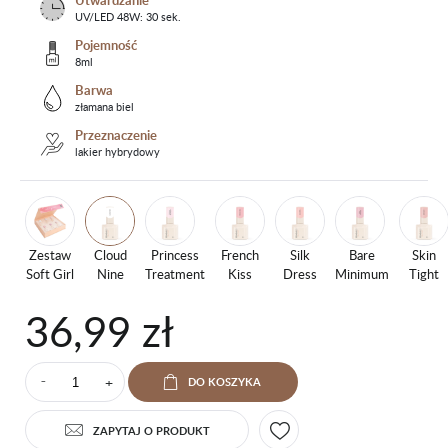
Utwardzanie
UV/LED 48W: 30 sek.
Pojemność
8ml
Barwa
złamana biel
Przeznaczenie
lakier hybrydowy
Zestaw
Cloud
Princess
French
Silk
Bare
Skin
Soft Girl
Nine
Treatment
Kiss
Dress
Minimum
Tight
36,99 zł
+
DO KOSZYKA
⁻
ZAPYTAJ O PRODUKT